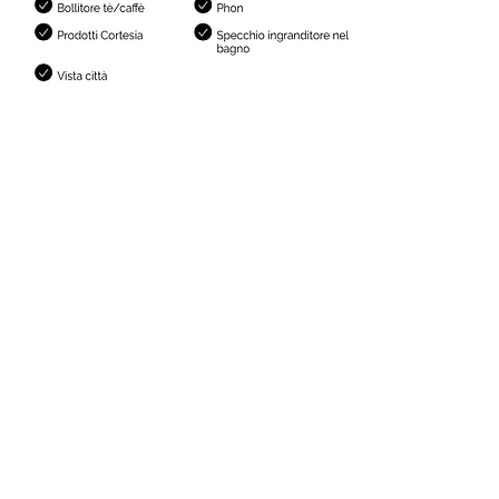
Informations
importantes
L'Hotel Belle Epoque
n'a
pas
d'ascenseur.
La réception est ouverte tous les jours
de 8h à 20h.
Horaire du check-in: de 15h à 20h (pour
un late check-in: contacter l'hotel).
Horaires petits déjeuners: de 8h à 10h
Animaux non acceptés