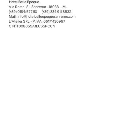
Hotel Belle Epoque
Via Roma, 8 - Sanremo - 18038 -IM-
(+39) 0184/577110 - (+39) 334 911 8532
Mail:
info@hotelbelleepoquesanremo.com
L'Atelier SRL - P.IVA:
06171430967
CIN:IT008055A1EUS5PCCN
Contattaci
La informiamo che i dati da lei conferiti saranno
trattati con mezzi informatici nel rispetto dei
principi stabiliti dalla normativa vigente in materia
di protezione di dati (Regolamento UE n. 679 del
2016) al solo fine di fornirle le informazioni